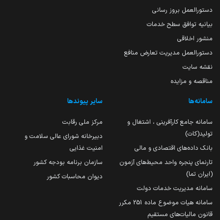
دستورالعمل بروز رسانی
بیانیه توافق سطح خدمات
منشور اخلاقی
دستورالعمل مدیریت تعارض منافع
نقشه سایت
مناقصه و مزایده
سامانه‌ها
سایر پیوندها
سامانه جامع کارآفرینی ، اشتغال و
مرکز ملی رقابت
تولید(کات)
دبیرخانه شورای عالی سلامت و
بانک داده‌های اقتصادی و مالی
امنیت غذایی
تارنمای پنجره واحد محیط‌های آزمون
سازمان برنامه بودجه کشور
(ایران تما)
دیوان محاسبات کشور
سامانه مدیریت خدمات دولت
سامانه هیات موضوع ماده 251 مکرر
قانون مالیات‌های مستقیم