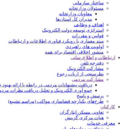
ساختار سازمانی
مسئولان وزارتخانه
معاونان وزارتخانه
مدیران کل استان‌ها
اهداف و وظایف
استراتژی توسعه دولت الکترونیک
قوانین و مقررات
سند معماری با رویکرد فناوری اطلاعات و ارتباطات
اولویت های راهبردی
منشور اخلاقی اقتصاد برای همه
ارتباطات و اطلاع‌رسانی
دفترچه تلفن
مشارکت الکترونیک
نظرسنجی از ارباب رجوع
مشارکت مردمی
دریافت پیشنهادات مردمی در رابطه با ارائه بهبود
جمع آوری الکترونیک و تحلیل دریافت نظرات مرد
پرسش و پاسخ
طرح‌های یکپارچه فضاسازی مواکب (مراسم تشییع)
کارکنان
تعاونی مسکن ایثارگران
هیات مرکزی گزینش
معرفی خدمات
شفافیت و داده‌های باز