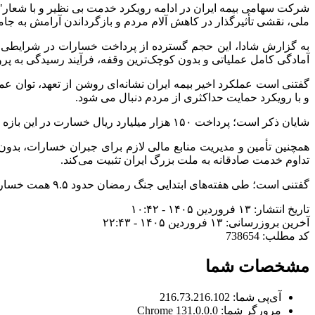
ملی، نقشی تأثیرگذار در کاهش آلام مردم و بازگرداندن آرامش به جا
به گزارش شادا، این حجم گسترده از پرداخت خسارات در شرایطی م
آمادگی کامل عملیاتی و بدون کوچک‌ترین وقفه، فرآیند رسیدگی به پرو
گفتنی است عملکرد اخیر بیمه ایران نشانه‌ای روشن از تعهد، توان ع
و با رویکرد حمایت حداکثری از مردم دنبال می شود.
شایان ذکر است؛ پرداخت ۱۵۰ هزار میلیارد ریال خسارت در این بازه زمانی، رکوردی قابل توجه و نمادی از ظرفیت عظیمی است که بیمه ایران در سخت‌ترین شرایط در اختیار ملت قرار می‌دهد.
همچنین تأمین و مدیریت منابع مالی لازم برای جبران خسارات، بدون هی
تداوم خدمت صادقانه به ملت بزرگ ایران تثبیت می‌کند.
گفتنی است؛ طی هفته‌های ابتدایی جنگ رمضان حدود ۹.۵ همت خسارت به مردم شریف و عزیز کشور پرداخت شده بود که با روند پرداخت خسارت های جاری این عدد به ۱۵ همت رسیده است.
تاریخ انتشار: ۱۳ فروردین ۱۴۰۵ - ۱۰:۴۲
آخرین بروزرسانی: ۱۳ فروردین ۱۴۰۵ - ۲۲:۴۳
کد مطلب: 738654
مشخصات شما
آی‌پی شما:
216.73.216.102
مرورگر شما:
131.0.0.0 Chrome