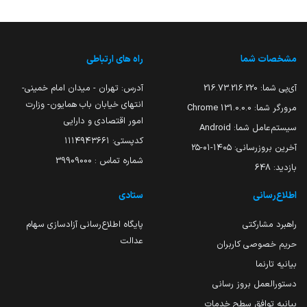
مشخصات شما
راه های ارتباطی
آی‌پی شما:
216.73.216.220
آدرس: تهران - میدان امام خمینی-
انتهای خیابان باب همایون- وزارت
مرورگر شما:
131.0.0.0 Chrome
امور اقتصادی و دارایی
سیستم‌عامل شما:
Android
کدپستی: ۱۱۱۴۹۴۳۶۶۱
آخرین بروزرسانی:
۱۴۰۵-۰۱-۲۵
شماره تماس : 39909000
بازدید:
648
اطلاع‌رسانی
ستادی
راهبرد مشارکتی
پایگاه اطلاع‌رسانی آزادسازی سهام
عدالت
حریم خصوصی کاربران
بیانیه تارنما
دستورالعمل بروز رسانی
بیانیه توافق سطح خدمات