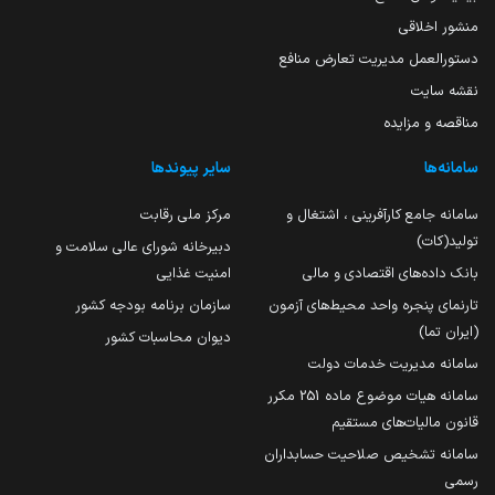
منشور اخلاقی
دستورالعمل مدیریت تعارض منافع
نقشه سایت
مناقصه و مزایده
سامانه‌ها
سایر پیوندها
سامانه جامع کارآفرینی ، اشتغال و
مرکز ملی رقابت
تولید(کات)
دبیرخانه شورای عالی سلامت و
بانک داده‌های اقتصادی و مالی
امنیت غذایی
تارنمای پنجره واحد محیط‌های آزمون
سازمان برنامه بودجه کشور
(ایران تما)
دیوان محاسبات کشور
سامانه مدیریت خدمات دولت
سامانه هیات موضوع ماده 251 مکرر
قانون مالیات‌های مستقیم
سامانه تشخیص صلاحیت حسابداران
رسمی