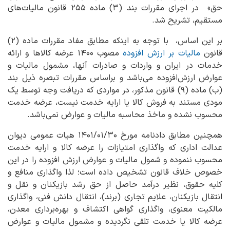
حق» در اجرای مقررات بند (۳) ماده ۲۵۵ قانون مالیات‌های
مستقیم، تشریح شد.
بر این اساس، با توجه به اینکه مطابق مفاد مقررات ماده (۲)
قانون
مالیات بر ارزش افزوده
مصوب ۱۴۰۰ عرضه کالاها و ارائه
خدمات در ایران و واردات و صادرات آنها، مشمول مالیات و
عوارض ارزش‌افزوده می‌باشد و براساس مقررات تبصره ذیل بند
(ب) ماده (۹) قانون مذکور، در مواردی که دریافت وجه توسط یک
مودی مستند به فروش کالا یا ارایه خدمت نیست، عرضه خدمت
محسوب نشده و ماخذ محاسبه مالیات و عوارض نمی‌باشد.
همچنین مطابق دادنامه مورخ ۱۴۰۱/۰۱/۳۰ هیات عمومی دیوان
عدالت اداری که واگذاری امتیازات را عرضه کالا و ارایه خدمت
محسوب ننموده و شمول مالیات و عوارض ارزش ‌افزوده را در این
خصوص خلاف قانون تشخیص داده است؛ لذا واگذاری منافع و
کلیه حقوق، نظیر درآمد حاصل از حق رشد بازیکنان و نقل و
انتقال بازیکنان، علایم تجاری (برند)، انتقال دانش فنی، واگذاری
مالکیت معنوی، واگذاری گواهی اکتشاف و بهره‌برداری معدن،
عرضه کالا یا خدمت تلقی نگردیده و مشمول مالیات و عوارض