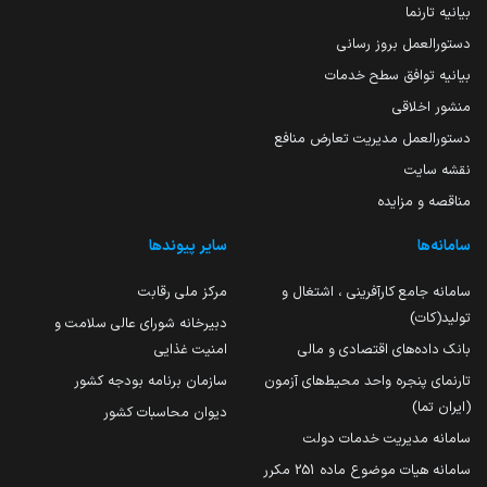
بیانیه تارنما
دستورالعمل بروز رسانی
بیانیه توافق سطح خدمات
منشور اخلاقی
دستورالعمل مدیریت تعارض منافع
نقشه سایت
مناقصه و مزایده
سامانه‌ها
سایر پیوندها
سامانه جامع کارآفرینی ، اشتغال و
مرکز ملی رقابت
تولید(کات)
دبیرخانه شورای عالی سلامت و
بانک داده‌های اقتصادی و مالی
امنیت غذایی
تارنمای پنجره واحد محیط‌های آزمون
سازمان برنامه بودجه کشور
(ایران تما)
دیوان محاسبات کشور
سامانه مدیریت خدمات دولت
سامانه هیات موضوع ماده 251 مکرر