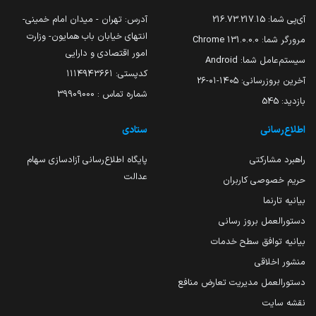
آی‌پی شما:
216.73.217.15
آدرس: تهران - میدان امام خمینی-
انتهای خیابان باب همایون- وزارت
مرورگر شما:
131.0.0.0 Chrome
امور اقتصادی و دارایی
سیستم‌عامل شما:
Android
کدپستی: ۱۱۱۴۹۴۳۶۶۱
آخرین بروزرسانی:
۱۴۰۵-۰۱-۲۶
شماره تماس : 39909000
بازدید:
545
اطلاع‌رسانی
ستادی
راهبرد مشارکتی
پایگاه اطلاع‌رسانی آزادسازی سهام
عدالت
حریم خصوصی کاربران
بیانیه تارنما
دستورالعمل بروز رسانی
بیانیه توافق سطح خدمات
منشور اخلاقی
دستورالعمل مدیریت تعارض منافع
نقشه سایت