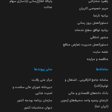
راهبرد مشارکتی
پایگاه اطلاع‌رسانی آزادسازی سهام
عدالت
حریم خصوصی کاربران
بیانیه تارنما
دستورالعمل بروز رسانی
بیانیه توافق سطح خدمات
منشور اخلاقی
دستورالعمل مدیریت تعارض منافع
نقشه سایت
مناقصه و مزایده
سامانه‌ها
سایر پیوندها
سامانه جامع کارآفرینی ، اشتغال و
مرکز ملی رقابت
تولید(کات)
دبیرخانه شورای عالی سلامت و
بانک داده‌های اقتصادی و مالی
امنیت غذایی
تارنمای پنجره واحد محیط‌های آزمون
سازمان برنامه بودجه کشور
(ایران تما)
دیوان محاسبات کشور