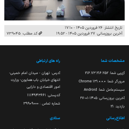
تاریخ انتشار: ۲۶ فروردین ۱۴۰۵ - ۱۷:۱۰
آخرین بروزرسانی: ۲۷ فروردین ۱۴۰۵ - ۱۹:۵۲
کد مطلب: 739045
مشخصات شما
راه های ارتباطی
آی‌پی شما:
216.73.216.252
آدرس: تهران - میدان امام خمینی-
انتهای خیابان باب همایون- وزارت
مرورگر شما:
131.0.0.0 Chrome
امور اقتصادی و دارایی
سیستم‌عامل شما:
Android
کدپستی: ۱۱۱۴۹۴۳۶۶۱
آخرین بروزرسانی:
۱۴۰۵-۰۱-۲۷
شماره تماس : 39909000
بازدید:
21
اطلاع‌رسانی
ستادی