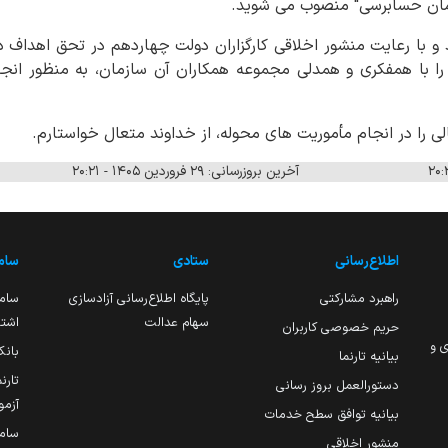
مان حسابرسی" منصوب می شوید.
د و با رعایت منشور اخلاقی کارگزاران دولت چهاردهم در تحق اهداف
ا با همفکری و همدلی مجموعه همکاران آن سازمان، به منظور انجام
لی را در انجام مأموریت های محوله، از خداوند متعال خواستارم.
آخرین بروزرسانی: ۲۹ فروردین ۱۴۰۵ - ۲۰:۲۱
اطلاع‌رسانی
ستادی
ساما
راهبرد مشارکتی
پایگاه اطلاع‌رسانی آزادسازی
ساما
سهام عدالت
اشتغ
حریم خصوصی کاربران
ی و
بانک
بیانیه تارنما
تارن
دستورالعمل بروز رسانی
آزمو
بیانیه توافق سطح خدمات
سام
منشور اخلاقی