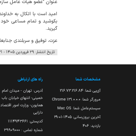
عنوان "عضو هیأت عامل ساز
امید است با اتکال به خداون
بکوشید و تمام مساعی خود ر
گیرید.
عزت، توفیق و سربلندی جنابعا
تاریخ انتشار: ۲۹ فروردین ۱۴۰۵ - ۲۰:۲۱
مشخصات شما
راه های ارتباطی
آی‌پی شما:
216.73.216.84
آدرس: تهران - میدان امام
خمینی- انتهای خیابان باب
مرورگر شما:
131.0.0.0 Chrome
همایون- وزارت امور اقتصاد
سیستم‌عامل شما:
Mac OS
دارایی
آخرین بروزرسانی:
۱۴۰۵-۰۱-۲۹
کدپستی: ۱۱۱۴۹۴۳۶۶۱
بازدید:
406
شماره تماس : 39909000