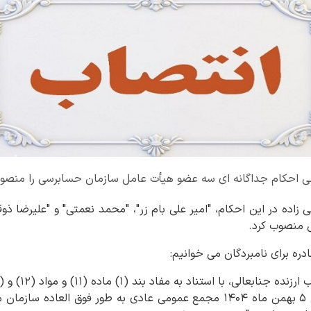
 طی احکام جداگانه ای سه عضو هیأت عامل سازمان حسابرسی را منصوب
 زاده در این احکام، "امیر علی بام زر"، "محمد نعمتی" و "علیرضا ذو
 منصوب کرد.
ادره برای نامبردگان می خوانیم:
حسابرسی و صورتجلسه مورخ ۵ بهمن ماه ۱۴۰۴ مجمع عمومی عادی به طور فوق 