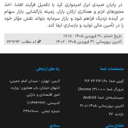
در پایان صیدی ابراز امیدواری کرد با تکمیل فرآیند افشا، اخذ
مجوزهای لازم و همکاری ارکان بازار، زمینه بازگشایی بازار سهام
در آینده نزدیک فراهم شود و بازار سرمایه بتواند نقش مؤثر خود
را در تأمین مالی تولید و بازسازی ایفا کند.
تاریخ انتشار: ۳۰ فروردین ۱۴۰۵ - ۱۷:۱۸
آخرین بروزرسانی: ۳۱ فروردین ۱۴۰۵ - ۱۴:۰۲
کد مطلب: 739194
مشخصات شما
راه های ارتباطی
آی‌پی شما:
216.73.216.180
آدرس: تهران - میدان امام خمینی-
انتهای خیابان باب همایون- وزارت
مرورگر شما:
131.0.0.0 Chrome
امور اقتصادی و دارایی
سیستم‌عامل شما:
Android
کدپستی: ۱۱۱۴۹۴۳۶۶۱
آخرین بروزرسانی:
۱۴۰۵-۰۱-۳۱
شماره تماس : 39909000
بازدید:
27
اطلاع‌رسانی
ستادی