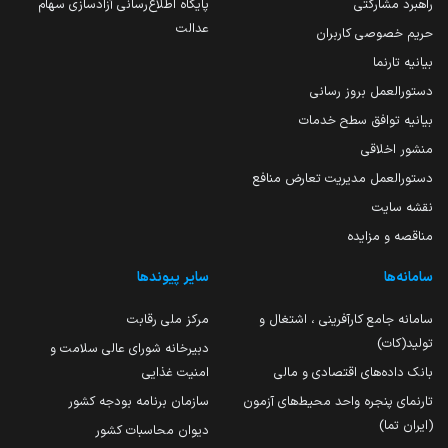
راهبرد مشارکتی
پایگاه اطلاع‌رسانی آزادسازی سهام
عدالت
حریم خصوصی کاربران
بیانیه تارنما
دستورالعمل بروز رسانی
بیانیه توافق سطح خدمات
منشور اخلاقی
دستورالعمل مدیریت تعارض منافع
نقشه سایت
مناقصه و مزایده
سامانه‌ها
سایر پیوندها
سامانه جامع کارآفرینی ، اشتغال و
مرکز ملی رقابت
تولید(کات)
دبیرخانه شورای عالی سلامت و
بانک داده‌های اقتصادی و مالی
امنیت غذایی
تارنمای پنجره واحد محیط‌های آزمون
سازمان برنامه بودجه کشور
(ایران تما)
دیوان محاسبات کشور