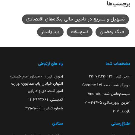
برچسب‌ها
تسهیل و تسریع در تامین مالی بنگاه‌های اقتصادی
جنگ رمضان
تسهیلات
یزد پایدار
مشخصات شما
راه های ارتباطی
آی‌پی شما:
216.73.216.136
آدرس: تهران - میدان امام خمینی-
انتهای خیابان باب همایون- وزارت
مرورگر شما:
131.0.0.0 Chrome
امور اقتصادی و دارایی
سیستم‌عامل شما:
Android
کدپستی: ۱۱۱۴۹۴۳۶۶۱
آخرین بروزرسانی:
۱۴۰۵-۰۲-۰۱
شماره تماس : 39909000
بازدید:
297
اطلاع‌رسانی
ستادی