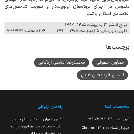
ملموس در اجرای پروژه‌های اولویت‌دار و تقویت شاخص‌های
اقتصادی استان باشد.
تاریخ انتشار: ۳ اردیبهشت ۱۴۰۵ - ۱۴:۱۲
آخرین بروزرسانی: ۵ اردیبهشت ۱۴۰۵ - ۱۴:۱۳
کد مطلب: 739433
برچسب‌ها
معاون حقوقی
محمدرضا دشتی اردکانی
استان آذربایجان غربی
مشخصات شما
راه های ارتباطی
آی‌پی شما:
216.73.216.146
آدرس: تهران - میدان امام خمینی-
انتهای خیابان باب همایون- وزارت
مرورگر شما:
131.0.0.0 Chrome
امور اقتصادی و دارایی