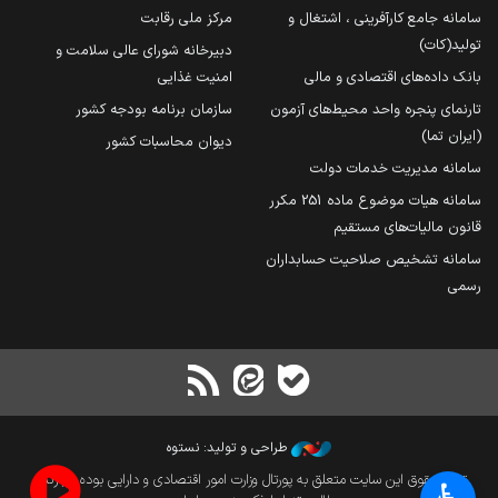
سامانه جامع کارآفرینی ، اشتغال و
مرکز ملی رقابت
تولید(کات)
دبیرخانه شورای عالی سلامت و
بانک داده‌های اقتصادی و مالی
امنیت غذایی
تارنمای پنجره واحد محیط‌های آزمون
سازمان برنامه بودجه کشور
(ایران تما)
دیوان محاسبات کشور
سامانه مدیریت خدمات دولت
سامانه هیات موضوع ماده 251 مکرر
قانون مالیات‌های مستقیم
سامانه تشخیص صلاحیت حسابداران
رسمی
طراحی و تولید: نستوه
تمام حقوق این سایت متعلق به پورتال وزارت امور اقتصادی و دارایی بوده و بازنشر
♿︎