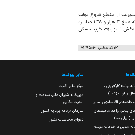
مدیریت از مقطع شروع دولت
چهاردهم ۱۲۴ هزار و ۲۸ فقره تسهیلات به مبلغ بیش از ۱۲۱ هزار میلیارد ریال پرداخت کرده است که مبلغ ۳ هزار و ۱۳۸ میلیارد
ی مسکونی و مبلغ ۴۹ هزار و ۱۹۴ میلیارد ریال در بخش تسهیلات خرید مسکن
کد مطلب: 739504
نه‌ها
سایر پیوندها
نه جامع کارآفرینی ،
مرکز ملی رقابت
ال و تولید(کات)
دبیرخانه شورای عالی سلامت و
 داده‌های اقتصادی و مالی
امنیت غذایی
مای پنجره واحد محیط‌های
سازمان برنامه بودجه کشور
ن (ایران تما)
دیوان محاسبات کشور
انه مدیریت خدمات دولت