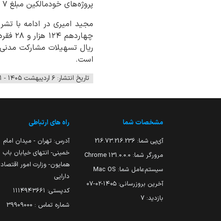
پروژه‌های خودمالکین مبلغ ۷ هزار و ۲۷۸ میلیارد ریال پرداخت شده است.
مجید امیری در ادامه با تش
است.
تاریخ انتشار: ۶ اردیبهشت ۱۴۰۵ - ۱۱:۱۱
مشخصات شما
راه های ارتباطی
آی‌پی شما:
216.73.216.236
آدرس: تهران - میدان امام
خمینی- انتهای خیابان باب
مرورگر شما:
131.0.0.0 Chrome
همایون- وزارت امور اقتصاد
سیستم‌عامل شما:
Mac OS
دارایی
آخرین بروزرسانی:
۱۴۰۵-۰۲-۰۷
کدپستی: ۱۱۱۴۹۴۳۶۶۱
بازدید:
7
شماره تماس : 39909000