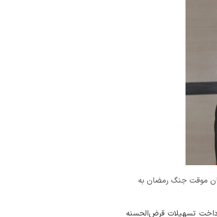
قرض‌الحسنه ودیعه اسکان موقت جنگ رمضان به
پرداخت تسهیلات قرض‌الحسنه