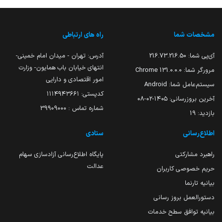
مشخصات شما
راه های ارتباطی
آی‌پی شما:
216.73.216.50
آدرس: تهران - میدان امام خمینی-
انتهای خیابان باب همایون- وزارت
مرورگر شما:
131.0.0.0 Chrome
امور اقتصادی و دارایی
سیستم‌عامل شما:
Android
کدپستی: ۱۱۱۴۹۴۳۶۶۱
آخرین بروزرسانی:
۱۴۰۵-۰۲-۰۸
شماره تماس : 39909000
بازدید:
19
اطلاع‌رسانی
ستادی
راهبرد مشارکتی
پایگاه اطلاع‌رسانی آزادسازی سهام
عدالت
حریم خصوصی کاربران
بیانیه تارنما
دستورالعمل بروز رسانی
بیانیه توافق سطح خدمات