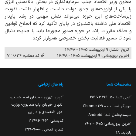
معاون وزیر اقتصاد جذب سرمایه‌گذاری در بخش بالادستی انرژی
را یکی از اولویت‌های جدی دولت دانست و اظهار داشت تقویت
زیرساخت‌های این حوزه می‌تواند نقش مهمی در رشد پایدار
اقتصاد ملی داشته باشد.‌وی در پایان تأکید کرد که اصلاح قوانین
و حذف مقررات زائد در حوزه صدور مجوزها باید با جدیت دنبال
شود تا مسیر فعالیت بخش خصوصی هموارتر گردد.
تاریخ انتشار: ۹ اردیبهشت ۱۴۰۵ - ۱۴:۴۸
آخرین بروزرسانی: ۹ اردیبهشت ۱۴۰۵ - ۱۴:۴۸
کد مطلب: 739636
مشخصات شما
راه های ارتباطی
آی‌پی شما:
216.73.216.150
آدرس: تهران - میدان امام خمینی-
انتهای خیابان باب همایون- وزارت
مرورگر شما:
131.0.0.0 Chrome
امور اقتصادی و دارایی
سیستم‌عامل شما:
Android
کدپستی: ۱۱۱۴۹۴۳۶۶۱
آخرین بروزرسانی:
۱۴۰۵-۰۲-۰۹
شماره تماس : 39909000
بازدید:
18