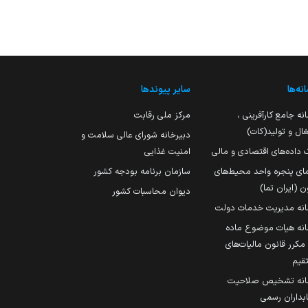
نه‌ها
سایر پیوندها
نه جامع کارآفرینی ،
مرکز ملی رقابت
ال و تولید(کات)
دبیرخانه شورای عالی سلامت و
 داده‌های اقتصادی و مالی
امنیت غذایی
مای پنجره واحد محیط‌های
سازمان برنامه بودجه کشور
ن (ایران تما)
دیوان محاسبات کشور
انه مدیریت خدمات دولت
نه هیات موضوع ماده
251 مکرر قانون مالیات‌های
قیم
انه تشخیص صلاحیت
داران رسمی