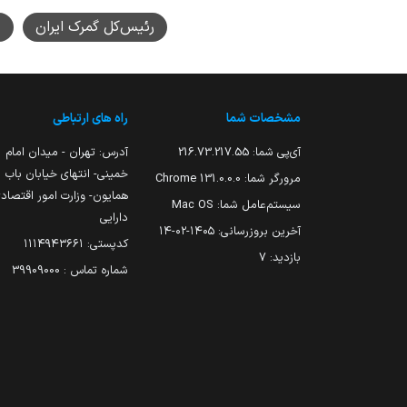
رئیس‌کل گمرک ایران
ه
مشخصات شما
راه های ارتباطی
آی‌پی شما:
216.73.217.55
آدرس: تهران - میدان امام
خمینی- انتهای خیابان باب
مرورگر شما:
131.0.0.0 Chrome
همایون- وزارت امور اقتصاد
سیستم‌عامل شما:
Mac OS
دارایی
آخرین بروزرسانی:
۱۴۰۵-۰۲-۱۴
کدپستی: ۱۱۱۴۹۴۳۶۶۱
بازدید:
7
شماره تماس : 39909000