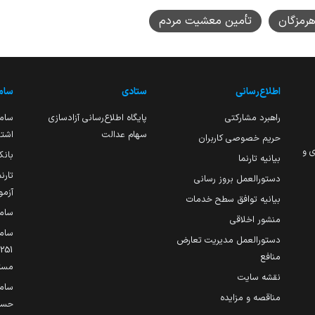
رمزگان
تأمین معشیت مردم
اطلاع‌رسانی
ستادی
ساما
راهبرد مشارکتی
پایگاه اطلاع‌رسانی آزادسازی
ساما
سهام عدالت
اشتغ
حریم خصوصی کاربران
ی و
بانک
بیانیه تارنما
تارن
دستورالعمل بروز رسانی
آزمو
بیانیه توافق سطح خدمات
سام
منشور اخلاقی
ساما
دستورالعمل مدیریت تعارض
منافع
مست
نقشه سایت
سام
مناقصه و مزایده
حساب