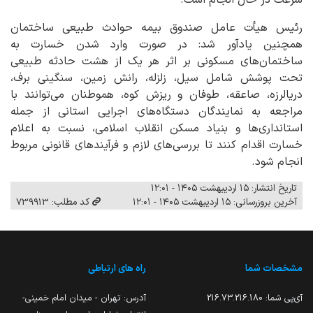
سرعت در حال انجام است.
رئیس هیأت عامل صندوق بیمه حوادث طبیعی ساختمان
همچنین یادآور شد: در صورت وارد شدن خسارت به
ساختمان‌های مسکونی بر اثر هر یک از هشت حادثه طبیعی
تحت پوشش شامل سیل، زلزله، رانش زمین، سنگینی برف،
دریالرزه، صاعقه، طوفان و ریزش کوه، هموطنان می‌توانند با
مراجعه به نمایندگان دستگاه‌های اجرایی استانی از جمله
استانداری‌ها و بنیاد مسکن انقلاب اسلامی، نسبت به اعلام
خسارت اقدام کنند تا بررسی‌های لازم و فرآیندهای قانونی مربوط
انجام شود.
تاریخ انتشار: ۱۵ اردیبهشت ۱۴۰۵ - ۱۲:۰۱
آخرین بروزرسانی: ۱۵ اردیبهشت ۱۴۰۵ - ۱۲:۰۱
کد مطلب: 739913
مشخصات شما
راه های ارتباطی
آی‌پی شما:
216.73.216.180
آدرس: تهران - میدان امام خمینی-