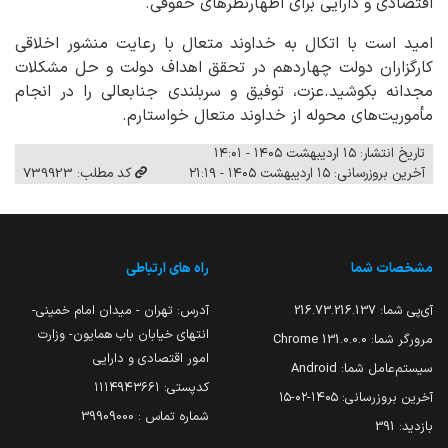
اقتصادی و دارایی برای اظهارنظرهای حقوقی.
امید است با اتکال به خداوند متعال با رعایت منشور اخلاقی
کارگزاران دولت چهاردهم در تحقق اهداف دولت و حل مشکلات
مجدانه بکوشید.عزت، توفیق و سربلندی جنابعالی را در انجام
مأموریت‌های محوله از خداوند متعال خواستارم.
تاریخ انتشار: ۱۵ اردیبهشت ۱۴۰۵ - ۱۴:۰۱
آخرین بروزرسانی: ۱۵ اردیبهشت ۱۴۰۵ - ۲۱:۱۹
کد مطلب: 739923
مشخصات شما
راه های ارتباطی
آی‌پی شما:
216.73.216.137
آدرس: تهران - میدان امام خمینی-
انتهای خیابان باب همایون- وزارت
مرورگر شما:
131.0.0.0 Chrome
امور اقتصادی و دارایی
سیستم‌عامل شما:
Android
کدپستی: ۱۱۱۴۹۴۳۶۶۱
آخرین بروزرسانی:
۱۴۰۵-۰۲-۱۵
شماره تماس : 39909000
بازدید:
391