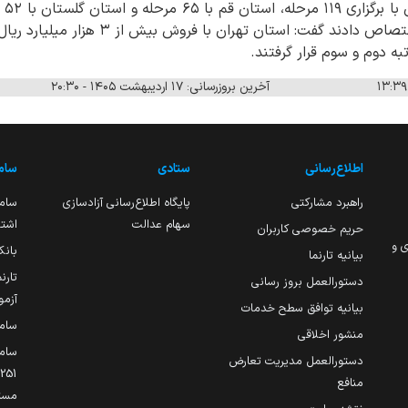
وی ب
در برگزاری حراج ها به خود اختصاص دادند گفت:
به دوم و سوم قرار گرفتند.
آخرین بروزرسانی: ۱۷ اردیبهشت ۱۴۰۵ - ۲۰:۳۰
اطلاع‌رسانی
ستادی
ساما
راهبرد مشارکتی
پایگاه اطلاع‌رسانی آزادسازی
ساما
سهام عدالت
اشتغ
حریم خصوصی کاربران
ی و
بانک
بیانیه تارنما
تارن
دستورالعمل بروز رسانی
آزمو
بیانیه توافق سطح خدمات
سام
منشور اخلاقی
ساما
دستورالعمل مدیریت تعارض
منافع
مست