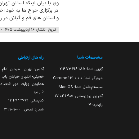
و استان های قم و گیلان در رت
تاریخ انتشار: ۱۶ اردیبهشت ۱۴۰۵ - ۱۳:۳۹
مشخصات شما
راه های ارتباطی
آی‌پی شما:
216.73.216.185
آدرس: تهران - میدان امام
خمینی- انتهای خیابان باب
مرورگر شما:
131.0.0.0 Chrome
همایون- وزارت امور اقتصاد
سیستم‌عامل شما:
Mac OS
دارایی
آخرین بروزرسانی:
۱۴۰۵-۰۲-۱۷
کدپستی: ۱۱۱۴۹۴۳۶۶۱
بازدید:
4
شماره تماس : 39909000