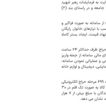
ایت به فرمایشات رهبر شهید
انقلاب در راستای مهار تورم و رشد تولید و تقویت عدالت اجتماعی و حمایت از اقشار آسیب پذیر جامعه و در راستای بند (۲)
از سامانه به صورت فراگیر و
 با نیازهای خانوار، رایگان
هاد قیمت، ایجاد بستر کاملا
عسکری خاطرنشان کرد: از دیگر مزایای این سامانه می توان به بازگشت سریع ودایع افراد غیر برنده حراج ظرف حداکثر ۲۴ ساعت
ی مالی سامانه از جمله واریز
حی و عملیاتی نمودن سامانه،
ایشی، دیجیتال و لوازم خانه
رئیس هیئت مدیره و مدیرعامل سازمان جمع آوری و فروش اموال تملیکی بیان کرد: در سال گذشته ۶۹۹ مرحله حراج الکترونیکی
برخط در سراسر کشور با مشارکت بیش از ۷۳ هزار نفر از آحاد جامعه و فروش ۲۰ هزار و ۸۴۲ قلم کالا به صورت تک قلم در ۳۰
استان در سراسر کشور با مبلغ پایه بیش از ۵ هزار میلیارد ریال بارگذاری شد و با رقابت شرکت کنندگان با مبلغ بیش از ۷ هزار