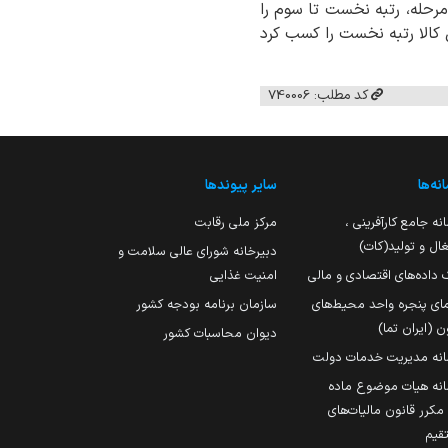
ا بیان اینکه استان تهران با برگزاری ۱۱۹ مرحله، استان قم با ۶۵ مرحله و استان گلستان با ۵۲ مرحله، رتبه نخست تا سوم را
 استان تهران با فروش بیش از ۳ هزار میلیارد ریال کالا رتبه نخست را کسب کرد
کد مطلب: 740006
نه‌ها
سایر پیوندها
نه جامع کارآفرینی ،
مرکز ملی رقابت
ال و تولید(کات)
دبیرخانه شورای عالی سلامت و
 داده‌های اقتصادی و مالی
امنیت غذایی
مای پنجره واحد محیط‌های
سازمان برنامه بودجه کشور
ن (ایران تما)
دیوان محاسبات کشور
انه مدیریت خدمات دولت
نه هیات موضوع ماده
251 مکرر قانون مالیات‌های
قیم