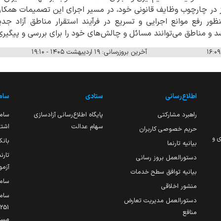
 در چارچوب وظایف قانونی خود، در مسیر اجرای این تصمیمات همکاری
ظور رفع موانع اجرایی و تسریع در فرآیند استقرار مناطق آزاد ج
 و مناطق می‌توانند مسائل و چالش‌های خود را برای بررسی و پیگیری ب
آخرین بروزرسانی: ۱۹ اردیبهشت ۱۴۰۵ - ۱۹:۱۰
اطلاع‌رسانی
ستادی
ساما
راهبرد مشارکتی
پایگاه اطلاع‌رسانی آزادسازی
ساما
سهام عدالت
اشتغ
حریم خصوصی کاربران
ی و
بانک
بیانیه تارنما
تارن
دستورالعمل بروز رسانی
آزمو
بیانیه توافق سطح خدمات
سام
منشور اخلاقی
ساما
دستورالعمل مدیریت تعارض
منافع
مست