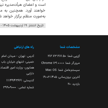
است و اعضای هیأت‌مدیره نیز
خواهند آورد. همچنین به من
به‌صورت منظم برگزار خواهد شد
تاریخ انتشار: ۱۹ اردیبهشت ۱۴۰۵ - ۱۶:۰۹
مشخصات شما
راه های ارتباطی
آی‌پی شما:
216.73.217.50
آدرس: تهران - میدان امام
خمینی- انتهای خیابان باب
مرورگر شما:
131.0.0.0 Chrome
همایون- وزارت امور اقتصاد
سیستم‌عامل شما:
Mac OS
دارایی
آخرین بروزرسانی:
۱۴۰۵-۰۲-۱۹
کدپستی: ۱۱۱۴۹۴۳۶۶۱
بازدید:
20
شماره تماس : 39909000