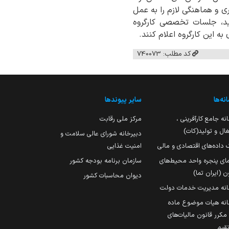
 و هماهنگی لازم را به عمل
دید، جلسات تخصصی کارگروه
ه این کارگروه اعلام کنند.
کد مطلب: 740073
نه‌ها
سایر پیوندها
نه جامع کارآفرینی ،
مرکز ملی رقابت
ال و تولید(کات)
دبیرخانه شورای عالی سلامت و
 داده‌های اقتصادی و مالی
امنیت غذایی
مای پنجره واحد محیط‌های
سازمان برنامه بودجه کشور
ن (ایران تما)
دیوان محاسبات کشور
انه مدیریت خدمات دولت
نه هیات موضوع ماده
251 مکرر قانون مالیات‌های
قیم