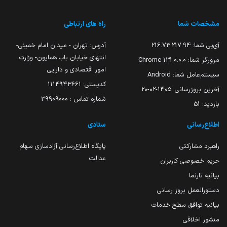
مشخصات شما
راه های ارتباطی
آی‌پی شما:
216.73.217.94
آدرس: تهران - میدان امام خمینی-
انتهای خیابان باب همایون- وزارت
مرورگر شما:
131.0.0.0 Chrome
امور اقتصادی و دارایی
سیستم‌عامل شما:
Android
کدپستی: ۱۱۱۴۹۴۳۶۶۱
آخرین بروزرسانی:
۱۴۰۵-۰۲-۲۰
شماره تماس : 39909000
بازدید:
51
اطلاع‌رسانی
ستادی
راهبرد مشارکتی
پایگاه اطلاع‌رسانی آزادسازی سهام
عدالت
حریم خصوصی کاربران
بیانیه تارنما
دستورالعمل بروز رسانی
بیانیه توافق سطح خدمات
منشور اخلاقی