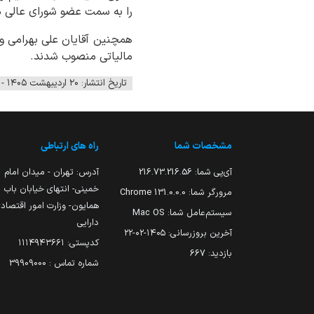
را به سمت عضو شورای عالی مال
همچنین آقایان علی بهرامی و
مالیاتی منصوب شدند.
تاریخ انتشار: ۲۰ اردیبهشت ۱۴۰۵ - ۱۳:۰۸
مشخصات شما
راه های ارتباطی
آی‌پی شما:
216.73.216.56
آدرس: تهران - میدان امام
خمینی- انتهای خیابان باب
مرورگر شما:
131.0.0.0 Chrome
همایون- وزارت امور اقتصاد
سیستم‌عامل شما:
Mac OS
دارایی
آخرین بروزرسانی:
۱۴۰۵-۰۲-۲۲
کدپستی: ۱۱۱۴۹۴۳۶۶۱
بازدید:
667
شماره تماس : 39909000