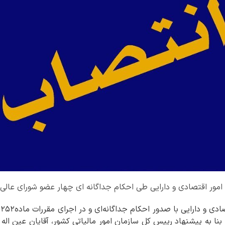
 امور اقتصادی و دارایی طی احکام جداگانه ای چهار عضو شورای عالی 
نا به پیشنهاد رییس کل سازمان امور مالیاتی کشور، آقایان عین ال