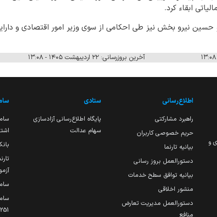
یاتی ابقاء کرد.
 حسین نیرو بخش نیز طی احکامی از سوی وزیر امور اقتصادی و دارای
آخرین بروزرسانی: ۲۲ اردیبهشت ۱۴۰۵ - ۱۳:۰۸
اطلاع‌رسانی
ستادی
ساما
راهبرد مشارکتی
پایگاه اطلاع‌رسانی آزادسازی
ساما
سهام عدالت
اشتغ
حریم خصوصی کاربران
ی و
بانک
بیانیه تارنما
تارن
دستورالعمل بروز رسانی
آزمو
بیانیه توافق سطح خدمات
سام
منشور اخلاقی
ساما
دستورالعمل مدیریت تعارض
منافع