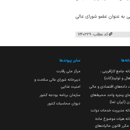
ی به عنوان عضو شورای عالی
کد مطلب: 740229
نه‌ها
سایر پیوندها
نه جامع کارآفرینی ،
مرکز ملی رقابت
ال و تولید(کات)
دبیرخانه شورای عالی سلامت و
 داده‌های اقتصادی و مالی
امنیت غذایی
مای پنجره واحد محیط‌های
سازمان برنامه بودجه کشور
ن (ایران تما)
دیوان محاسبات کشور
انه مدیریت خدمات دولت
نه هیات موضوع ماده
251 مکرر قانون مالیات‌های