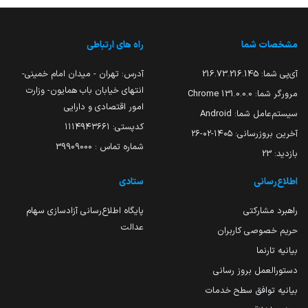
مشخصات شما
راه های ارتباطی
آی‌پی شما:
216.73.216.145
آدرس: تهران - میدان امام خمینی-
انتهای خیابان باب همایون- وزارت
مرورگر شما:
131.0.0.0 Chrome
امور اقتصادی و دارایی
سیستم‌عامل شما:
Android
کدپستی: ۱۱۱۴۹۴۳۶۶۱
آخرین بروزرسانی:
۱۴۰۵-۰۲-۲۶
شماره تماس : 39909000
بازدید:
23
اطلاع‌رسانی
ستادی
راهبرد مشارکتی
پایگاه اطلاع‌رسانی آزادسازی سهام
عدالت
حریم خصوصی کاربران
بیانیه تارنما
دستورالعمل بروز رسانی
بیانیه توافق سطح خدمات