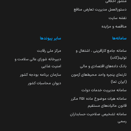
منشور اخلاقی
دستورالعمل مدیریت تعارض منافع
نقشه سایت
مناقصه و مزایده
سامانه‌ها
سایر پیوندها
سامانه جامع کارآفرینی ، اشتغال و
مرکز ملی رقابت
تولید(کات)
دبیرخانه شورای عالی سلامت و
بانک داده‌های اقتصادی و مالی
امنیت غذایی
تارنمای پنجره واحد محیط‌های آزمون
سازمان برنامه بودجه کشور
(ایران تما)
دیوان محاسبات کشور
سامانه مدیریت خدمات دولت
سامانه هیات موضوع ماده 251 مکرر
قانون مالیات‌های مستقیم
سامانه تشخیص صلاحیت حسابداران
رسمی