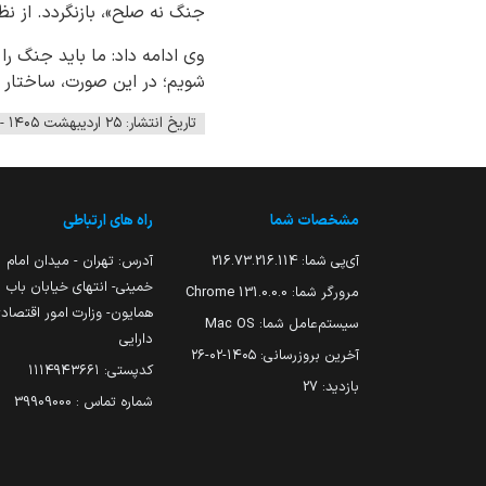
جنگ نه صلح»، بازنگردد. از ن
وی ادامه داد: ما باید جنگ را
شویم؛ در این صورت، ساختار 
تاریخ انتشار: ۲۵ اردیبهشت ۱۴۰۵ - ۱۱:۲۲
مشخصات شما
راه های ارتباطی
آی‌پی شما:
216.73.216.114
آدرس: تهران - میدان امام
خمینی- انتهای خیابان باب
مرورگر شما:
131.0.0.0 Chrome
همایون- وزارت امور اقتصاد
سیستم‌عامل شما:
Mac OS
دارایی
آخرین بروزرسانی:
۱۴۰۵-۰۲-۲۶
کدپستی: ۱۱۱۴۹۴۳۶۶۱
بازدید:
27
شماره تماس : 39909000