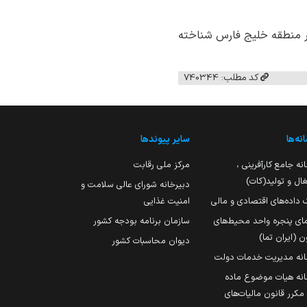
ه بر منطقه خلیج فارس شناخته
کد مطلب: 740344
نه‌ها
سایر پیوندها
نه جامع کارآفرینی ،
مرکز ملی رقابت
ال و تولید(کات)
دبیرخانه شورای عالی سلامت و
 داده‌های اقتصادی و مالی
امنیت غذایی
مای پنجره واحد محیط‌های
سازمان برنامه بودجه کشور
ن (ایران تما)
دیوان محاسبات کشور
انه مدیریت خدمات دولت
نه هیات موضوع ماده
251 مکرر قانون مالیات‌های