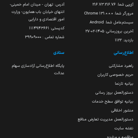
آی‌پی شما:
216.73.216.76
آدرس: تهران - میدان امام خمینی-
انتهای خیابان باب همایون- وزارت
مرورگر شما:
131.0.0.0 Chrome
امور اقتصادی و دارایی
سیستم‌عامل شما:
Android
کدپستی: ۱۱۱۴۹۴۳۶۶۱
آخرین بروزرسانی:
۱۴۰۵-۰۲-۲۷
شماره تماس : 39909000
بازدید:
1122
اطلاع‌رسانی
ستادی
راهبرد مشارکتی
پایگاه اطلاع‌رسانی آزادسازی سهام
عدالت
حریم خصوصی کاربران
بیانیه تارنما
دستورالعمل بروز رسانی
بیانیه توافق سطح خدمات
منشور اخلاقی
دستورالعمل مدیریت تعارض منافع
نقشه سایت
مناقصه و مزایده