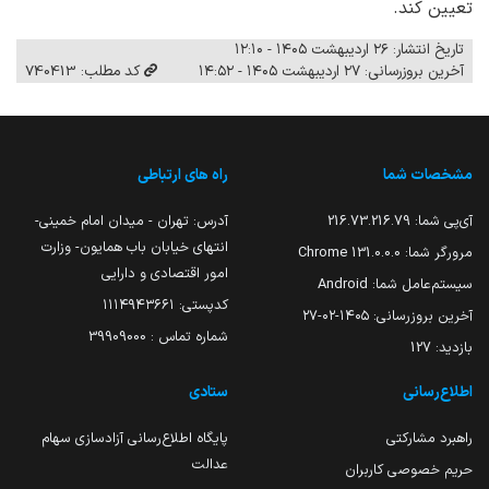
تعیین کند.
تاریخ انتشار: ۲۶ اردیبهشت ۱۴۰۵ - ۱۲:۱۰
آخرین بروزرسانی: ۲۷ اردیبهشت ۱۴۰۵ - ۱۴:۵۲
کد مطلب: 740413
مشخصات شما
راه های ارتباطی
آی‌پی شما:
216.73.216.79
آدرس: تهران - میدان امام خمینی-
انتهای خیابان باب همایون- وزارت
مرورگر شما:
131.0.0.0 Chrome
امور اقتصادی و دارایی
سیستم‌عامل شما:
Android
کدپستی: ۱۱۱۴۹۴۳۶۶۱
آخرین بروزرسانی:
۱۴۰۵-۰۲-۲۷
شماره تماس : 39909000
بازدید:
127
اطلاع‌رسانی
ستادی
راهبرد مشارکتی
پایگاه اطلاع‌رسانی آزادسازی سهام
عدالت
حریم خصوصی کاربران