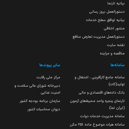
بیانیه تارنما
دستورالعمل بروز رسانی
بیانیه توافق سطح خدمات
منشور اخلاقی
دستورالعمل مدیریت تعارض منافع
نقشه سایت
مناقصه و مزایده
سامانه‌ها
سایر پیوندها
سامانه جامع کارآفرینی ، اشتغال و
مرکز ملی رقابت
تولید(کات)
دبیرخانه شورای عالی سلامت و
بانک داده‌های اقتصادی و مالی
امنیت غذایی
تارنمای پنجره واحد محیط‌های آزمون
سازمان برنامه بودجه کشور
(ایران تما)
دیوان محاسبات کشور
سامانه مدیریت خدمات دولت
سامانه هیات موضوع ماده 251 مکرر