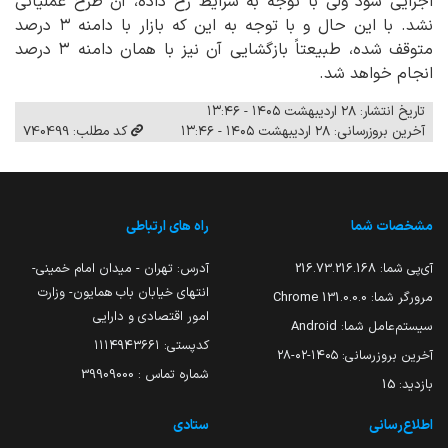
اجرایی شود ولی با توجه به شرایط رخ داده، آن طرح عملیاتی
نشد. با این حال و با توجه به این که بازار با دامنه ۳ درصد
متوقف شده، طبیعتاً بازگشایی آن نیز با همان دامنه ۳ درصد
انجام خواهد شد.
تاریخ انتشار: ۲۸ اردیبهشت ۱۴۰۵ - ۱۳:۴۶
آخرین بروزرسانی: ۲۸ اردیبهشت ۱۴۰۵ - ۱۳:۴۶
کد مطلب: 740499
مشخصات شما
راه های ارتباطی
آی‌پی شما:
216.73.216.168
آدرس: تهران - میدان امام خمینی-
انتهای خیابان باب همایون- وزارت
مرورگر شما:
131.0.0.0 Chrome
امور اقتصادی و دارایی
سیستم‌عامل شما:
Android
کدپستی: ۱۱۱۴۹۴۳۶۶۱
آخرین بروزرسانی:
۱۴۰۵-۰۲-۲۸
شماره تماس : 39909000
بازدید:
15
اطلاع‌رسانی
ستادی