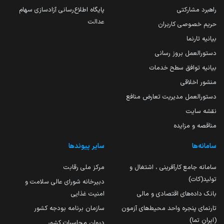
راهبرد مشارکتی
پایگاه اطلاع‌رسانی آزادسازی سهام
عدالت
حریم خصوصی کاربران
بیانیه تارنما
دستورالعمل بروز رسانی
بیانیه توافق سطح خدمات
منشور اخلاقی
دستورالعمل مدیریت تعارض منافع
نقشه سایت
مناقصه و مزایده
سامانه‌ها
سایر پیوندها
سامانه جامع کارآفرینی ، اشتغال و
مرکز ملی رقابت
تولید(کات)
دبیرخانه شورای عالی سلامت و
بانک داده‌های اقتصادی و مالی
امنیت غذایی
تارنمای پنجره واحد محیط‌های آزمون
سازمان برنامه بودجه کشور
(ایران تما)
دیوان محاسبات کشور