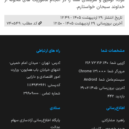
خداوند سبحان خواستارم.
تاریخ انتشار: ۲۹ اردیبهشت ۱۴۰۵ - ۱۲:۴۹
آخرین بروزرسانی: ۲۹ اردیبهشت ۱۴۰۵ - ۱۲:۵۰
کد مطلب: 740549
مشخصات شما
راه های ارتباطی
آی‌پی شما:
216.73.216.140
آدرس: تهران - میدان امام خمینی-
انتهای خیابان باب همایون- وزارت
مرورگر شما:
131.0.0.0 Chrome
امور اقتصادی و دارایی
سیستم‌عامل شما:
Android
کدپستی: ۱۱۱۴۹۴۳۶۶۱
آخرین بروزرسانی:
۱۴۰۵-۰۲-۲۹
شماره تماس : 39909000
بازدید:
442
اطلاع‌رسانی
ستادی
راهبرد مشارکتی
پایگاه اطلاع‌رسانی آزادسازی سهام
عدالت
حریم خصوصی کاربران