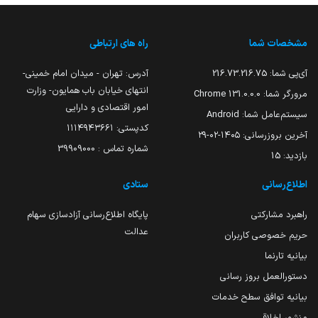
مشخصات شما
راه های ارتباطی
آی‌پی شما:
216.73.216.75
آدرس: تهران - میدان امام خمینی-
انتهای خیابان باب همایون- وزارت
مرورگر شما:
131.0.0.0 Chrome
امور اقتصادی و دارایی
سیستم‌عامل شما:
Android
کدپستی: ۱۱۱۴۹۴۳۶۶۱
آخرین بروزرسانی:
۱۴۰۵-۰۲-۲۹
شماره تماس : 39909000
بازدید:
15
اطلاع‌رسانی
ستادی
راهبرد مشارکتی
پایگاه اطلاع‌رسانی آزادسازی سهام
عدالت
حریم خصوصی کاربران
بیانیه تارنما
دستورالعمل بروز رسانی
بیانیه توافق سطح خدمات
منشور اخلاقی