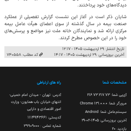
دیدگاه‌های خود پرداختند.
شایان ذکر است در آغاز این نشست گزارش تفصیلی از عملکرد
صنعت بیمه در سال گذشته از سوی اعضای هیأت عامل بیمه
مرکزی ارائه شد و نمایندگان خانه ملت نیز مواضع و پرسش‌های
خود را در این خصوص مطرح کردند.
تاریخ انتشار: ۲۹ اردیبهشت ۱۴۰۵ - ۱۲:۱۷
آخرین بروزرسانی: ۲۹ اردیبهشت ۱۴۰۵ - ۱۴:۱۷
کد مطلب: 740558
مشخصات شما
راه های ارتباطی
آی‌پی شما:
216.73.217.73
آدرس: تهران - میدان امام خمینی-
انتهای خیابان باب همایون- وزارت
مرورگر شما:
131.0.0.0 Chrome
امور اقتصادی و دارایی
سیستم‌عامل شما:
Android
کدپستی: ۱۱۱۴۹۴۳۶۶۱
آخرین بروزرسانی:
۱۴۰۵-۰۲-۲۹
شماره تماس : 39909000
بازدید:
20