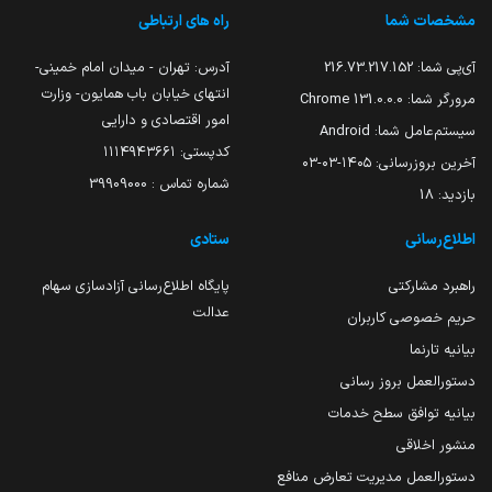
مشخصات شما
راه های ارتباطی
آی‌پی شما:
216.73.217.152
آدرس: تهران - میدان امام خمینی-
انتهای خیابان باب همایون- وزارت
مرورگر شما:
131.0.0.0 Chrome
امور اقتصادی و دارایی
سیستم‌عامل شما:
Android
کدپستی: ۱۱۱۴۹۴۳۶۶۱
آخرین بروزرسانی:
۱۴۰۵-۰۳-۰۳
شماره تماس : 39909000
بازدید:
18
اطلاع‌رسانی
ستادی
راهبرد مشارکتی
پایگاه اطلاع‌رسانی آزادسازی سهام
عدالت
حریم خصوصی کاربران
بیانیه تارنما
دستورالعمل بروز رسانی
بیانیه توافق سطح خدمات
منشور اخلاقی
دستورالعمل مدیریت تعارض منافع