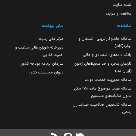
نقشه سایت
مناقصه و مزایده
سامانه‌ها
سایر پیوندها
سامانه جامع کارآفرینی ، اشتغال و
مرکز ملی رقابت
تولید(کات)
دبیرخانه شورای عالی سلامت و
بانک داده‌های اقتصادی و مالی
امنیت غذایی
تارنمای پنجره واحد محیط‌های آزمون
سازمان برنامه بودجه کشور
(ایران تما)
دیوان محاسبات کشور
سامانه مدیریت خدمات دولت
سامانه هیات موضوع ماده 251 مکرر
قانون مالیات‌های مستقیم
سامانه تشخیص صلاحیت حسابداران
رسمی