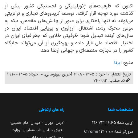
اکنون که ظرفیت‌های ژئوپلیتیکی و لجستیکی کشور بیش از
گذشته مورد توجه قرار گرفته، توسعه کریدورهای تجاری و ترانزیتی
می‌تواند نه تنها راهکاری برای عبور از چالش‌های مقطعی، بلکه به
موتور محرک رشد، اشتغال، ارزآوری و پویایی اقتصاد ایران در
سال‌های آینده تبدیل شود؛ ظرفیتی طلایی که جغرافیای ایران در
اختیار اقتصاد ملی قرار داده و بهره‌گیری از آن می‌تواند جایگاه
کشور را در تجارت منطقه‌ای و جهانی ارتقا دهد.
منبع:
ایرنا
تاریخ انتشار: ۱۰ خرداد ۱۴۰۵ - ۱۴:۰۸
آخرین بروزرسانی: ۱۰ خرداد ۱۴۰۵ - ۱۹:۱۰
کد مطلب: 740992
مشخصات شما
راه های ارتباطی
آی‌پی شما:
216.73.216.45
آدرس: تهران - میدان امام خمینی-
انتهای خیابان باب همایون- وزارت
مرورگر شما:
131.0.0.0 Chrome
امور اقتصادی و دارایی