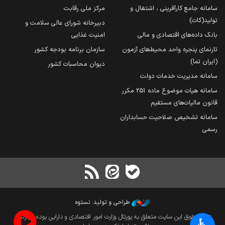
سامانه جامع کارآفرینی ، اشتغال و
مرکز ملی رقابت
تولید(کات)
دبیرخانه شورای عالی سلامت و
بانک داده‌های اقتصادی و مالی
امنیت غذایی
تارنمای پنجره واحد محیط‌های آزمون
سازمان برنامه بودجه کشور
(ایران تما)
دیوان محاسبات کشور
سامانه مدیریت خدمات دولت
سامانه هیات موضوع ماده 251 مکرر
قانون مالیات‌های مستقیم
سامانه تشخیص صلاحیت حسابداران
رسمی
طراحی و تولید: نستوه
تمام حقوق این سایت متعلق به پورتال وزارت امور اقتصادی و دارایی بوده و بازنشر
♿︎