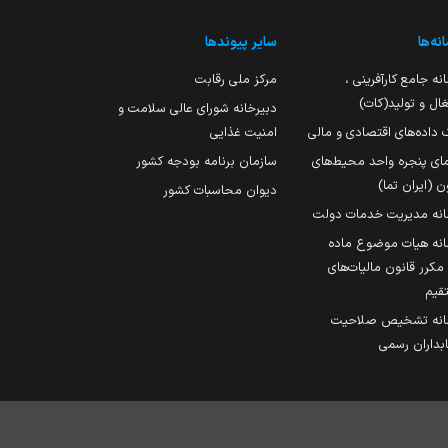
نه‌ها
سایر پیوندها
نه جامع کارآفرینی ،
مرکز ملی رقابت
ال و تولید(کات)
دبیرخانه شورای عالی سلامت و
 داده‌های اقتصادی و مالی
امنیت غذایی
مای پنجره واحد محیط‌های
سازمان برنامه بودجه کشور
ن (ایران تما)
دیوان محاسبات کشور
انه مدیریت خدمات دولت
نه هیات موضوع ماده
251 مکرر قانون مالیات‌های
قیم
انه تشخیص صلاحیت
داران رسمی