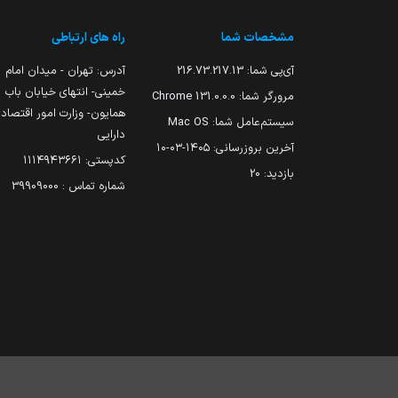
مشخصات شما
راه های ارتباطی
آی‌پی شما:
216.73.217.13
آدرس: تهران - میدان امام
خمینی- انتهای خیابان باب
مرورگر شما:
131.0.0.0 Chrome
همایون- وزارت امور اقتصاد
سیستم‌عامل شما:
Mac OS
دارایی
آخرین بروزرسانی:
۱۴۰۵-۰۳-۱۰
کدپستی: ۱۱۱۴۹۴۳۶۶۱
بازدید:
20
شماره تماس : 39909000