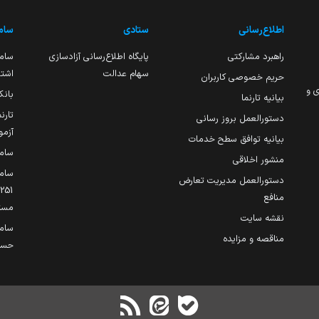
اطلاع‌رسانی
ستادی
ساما
راهبرد مشارکتی
پایگاه اطلاع‌رسانی آزادسازی
ساما
سهام عدالت
اشتغ
حریم خصوصی کاربران
ی و
بانک
بیانیه تارنما
تارن
دستورالعمل بروز رسانی
آزمو
بیانیه توافق سطح خدمات
سام
منشور اخلاقی
ساما
دستورالعمل مدیریت تعارض
منافع
مست
نقشه سایت
سام
مناقصه و مزایده
حساب