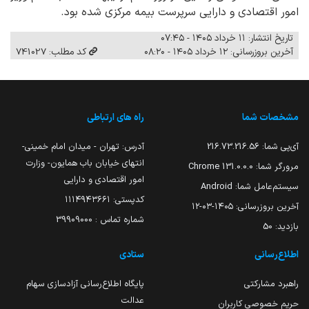
امور اقتصادی و دارایی سرپرست بیمه مرکزی شده بود.
تاریخ انتشار: ۱۱ خرداد ۱۴۰۵ - ۰۷:۴۵
آخرین بروزرسانی: ۱۲ خرداد ۱۴۰۵ - ۰۸:۲۰
کد مطلب: 741027
مشخصات شما
راه های ارتباطی
آی‌پی شما:
216.73.216.56
آدرس: تهران - میدان امام خمینی-
انتهای خیابان باب همایون- وزارت
مرورگر شما:
131.0.0.0 Chrome
امور اقتصادی و دارایی
سیستم‌عامل شما:
Android
کدپستی: ۱۱۱۴۹۴۳۶۶۱
آخرین بروزرسانی:
۱۴۰۵-۰۳-۱۲
شماره تماس : 39909000
بازدید:
50
اطلاع‌رسانی
ستادی
راهبرد مشارکتی
پایگاه اطلاع‌رسانی آزادسازی سهام
عدالت
حریم خصوصی کاربران