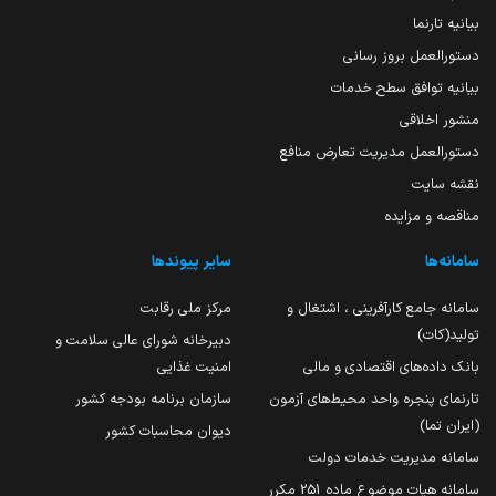
بیانیه تارنما
دستورالعمل بروز رسانی
بیانیه توافق سطح خدمات
منشور اخلاقی
دستورالعمل مدیریت تعارض منافع
نقشه سایت
مناقصه و مزایده
سامانه‌ها
سایر پیوندها
سامانه جامع کارآفرینی ، اشتغال و
مرکز ملی رقابت
تولید(کات)
دبیرخانه شورای عالی سلامت و
بانک داده‌های اقتصادی و مالی
امنیت غذایی
تارنمای پنجره واحد محیط‌های آزمون
سازمان برنامه بودجه کشور
(ایران تما)
دیوان محاسبات کشور
سامانه مدیریت خدمات دولت
سامانه هیات موضوع ماده 251 مکرر