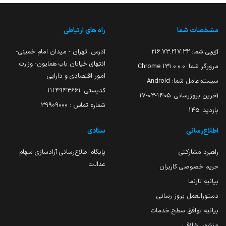
مشخصات شما
راه های ارتباطی
آی‌پی شما:
216.73.217.32
آدرس: تهران - میدان امام خمینی-
انتهای خیابان باب همایون- وزارت
مرورگر شما:
131.0.0.0 Chrome
امور اقتصادی و دارایی
سیستم‌عامل شما:
Android
کدپستی: ۱۱۱۴۹۴۳۶۶۱
آخرین بروزرسانی:
۱۴۰۵-۰۳-۱۷
شماره تماس : 39909000
بازدید:
145
اطلاع‌رسانی
ستادی
راهبرد مشارکتی
پایگاه اطلاع‌رسانی آزادسازی سهام
عدالت
حریم خصوصی کاربران
بیانیه تارنما
دستورالعمل بروز رسانی
بیانیه توافق سطح خدمات
منشور اخلاقی