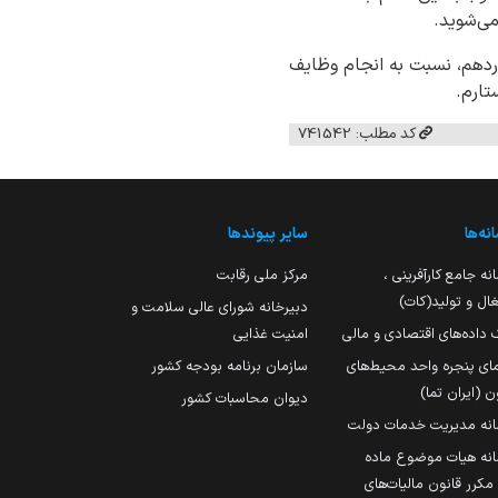
ی‌شوید.
اردهم، نسبت به انجام وظایف
تارم.
کد مطلب: 741542
نه‌ها
سایر پیوندها
نه جامع کارآفرینی ،
مرکز ملی رقابت
ال و تولید(کات)
دبیرخانه شورای عالی سلامت و
 داده‌های اقتصادی و مالی
امنیت غذایی
مای پنجره واحد محیط‌های
سازمان برنامه بودجه کشور
ن (ایران تما)
دیوان محاسبات کشور
انه مدیریت خدمات دولت
نه هیات موضوع ماده
251 مکرر قانون مالیات‌های