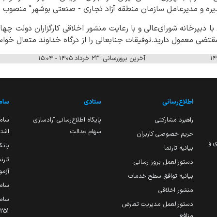
یره و مدیرعامل سازمان منطقه آزاد تجاری - صنعتی بوشهر" منصوب م
ا دبیرخانه شورای‌عالی و با رعایت منشور اخلاقی کارگزاران دولت چه
قتضی معمول دارید.توفیقات جنابعالی را از درگاه خداوند متعال خواس
آخرین بروزرسانی: ۲۳ خرداد ۱۴۰۵ - ۱۵:۰۴
اطلاع‌رسانی
ستادی
ساما
راهبرد مشارکتی
پایگاه اطلاع‌رسانی آزادسازی
ساما
سهام عدالت
اشتغ
حریم خصوصی کاربران
ی و
بانک
بیانیه تارنما
تارن
دستورالعمل بروز رسانی
آزمو
بیانیه توافق سطح خدمات
سام
منشور اخلاقی
ساما
دستورالعمل مدیریت تعارض
منافع