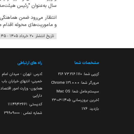
سال به‌عنوان "رئیس هیئت‌مد
انتظار می‌رود ضمن هماهنگی ب
و ماموریت‌های محوله اقدام م
تاریخ انتشار: ۲۰ خرداد ۱۴۰۵ - ۱۴:۴۵
مشخصات شما
راه های ارتباطی
آی‌پی شما:
216.73.216.170
آدرس: تهران - میدان امام
خمینی- انتهای خیابان باب
مرورگر شما:
131.0.0.0 Chrome
همایون- وزارت امور اقتصاد
سیستم‌عامل شما:
Mac OS
دارایی
آخرین بروزرسانی:
۱۴۰۵-۰۳-۲۳
کدپستی: ۱۱۱۴۹۴۳۶۶۱
بازدید:
176
شماره تماس : 39909000