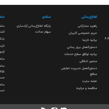
اطلاع‌رسانی
ستادی
ساما
راهبرد مشارکتی
پایگاه اطلاع‌رسانی آزادسازی
ساما
سهام عدالت
اشتغ
حریم خصوصی کاربران
ی و
بانک
بیانیه تارنما
تارن
دستورالعمل بروز رسانی
آزمو
بیانیه توافق سطح خدمات
سام
منشور اخلاقی
ساما
دستورالعمل مدیریت تعارض
منافع
مست
نقشه سایت
سام
مناقصه و مزایده
حساب