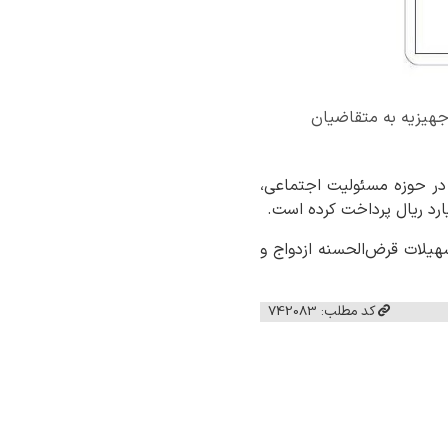
یلات ازدواج و تهیه جهیزیه به متقاضیان
 در حوزه مسئولیت اجتماعی،
کارگران از ابتدای سال جاری تا پایان خرداد ماه بالغ بر ۸,۶۰۰ فقره تسهیلات قرض‌الحسنه ازدواج و
کد مطلب: 742083