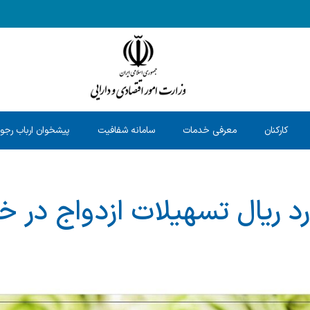
کارکنان
معرفی خدمات
سامانه شفافیت
پیشخوان ارباب رجو
یارد ریال تسهیلات ازدواج در خ