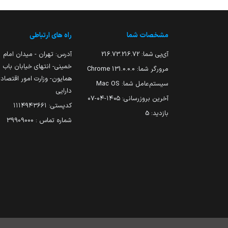
مشخصات شما
راه های ارتباطی
آی‌پی شما:
216.73.216.72
آدرس: تهران - میدان امام
خمینی- انتهای خیابان باب
مرورگر شما:
131.0.0.0 Chrome
همایون- وزارت امور اقتصاد
سیستم‌عامل شما:
Mac OS
دارایی
آخرین بروزرسانی:
۱۴۰۵-۰۴-۰۷
کدپستی: ۱۱۱۴۹۴۳۶۶۱
بازدید:
5
شماره تماس : 39909000