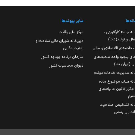
نه‌ها
سایر پیوندها
نه جامع کارآفرینی ،
مرکز ملی رقابت
ال و تولید(کات)
دبیرخانه شورای عالی سلامت و
 داده‌های اقتصادی و مالی
امنیت غذایی
مای پنجره واحد محیط‌های
سازمان برنامه بودجه کشور
ن (ایران تما)
دیوان محاسبات کشور
انه مدیریت خدمات دولت
نه هیات موضوع ماده
251 مکرر قانون مالیات‌های
قیم
انه تشخیص صلاحیت
داران رسمی