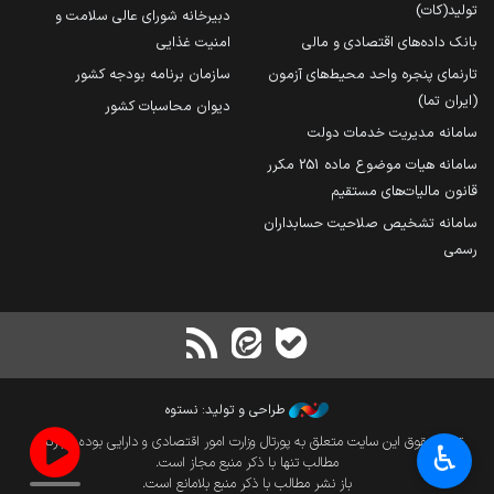
تولید(کات)
دبیرخانه شورای عالی سلامت و
بانک داده‌های اقتصادی و مالی
امنیت غذایی
تارنمای پنجره واحد محیط‌های آزمون
سازمان برنامه بودجه کشور
(ایران تما)
دیوان محاسبات کشور
سامانه مدیریت خدمات دولت
سامانه هیات موضوع ماده 251 مکرر
قانون مالیات‌های مستقیم
سامانه تشخیص صلاحیت حسابداران
رسمی
طراحی و تولید: نستوه
تمام حقوق این سایت متعلق به پورتال وزارت امور اقتصادی و دارایی بوده و بازنشر
♿︎
مطالب تنها با ذکر منبع مجاز است.
باز نشر مطالب با ذکر منبع بلامانع است.