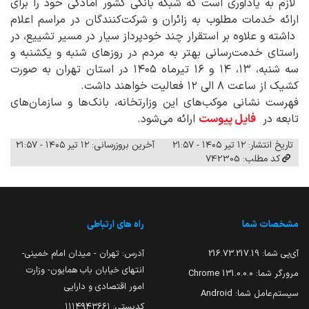
لازم به یادآوری است که شبکه بانکی کشور آمادگی خود را برای
ارائه خدمات مطلوب به زائران و شرکت‌کنندگان در مراسم اعلام
داشته و علاوه بر استقرار چند خودپرداز سیار در مسیر تشییع، در
راستای خدمت‌رسانی بهتر به مردم در روزهای شنبه و یکشنبه و
سه شنبه، ۱۳، ۱۴ و ۱۶ تیرماه ۱۴۰۵ در استان تهران به صورت
کشیک از ساعت ۸ الی ۱۲ فعالیت خواهند داشت.
فهرست نشانی موکب‌های این وزارتخانه، بانک‌ها و سازمان‌های
تابعه در
فایل پیوست
ارائه می‌شود.
تاریخ انتشار: ۱۲ تیر ۱۴۰۵ - ۲۱:۵۷
آخرین بروزرسانی: ۱۲ تیر ۱۴۰۵ - ۲۱:۵۷
کد مطلب: 742305
مشخصات شما
راه های ارتباطی
آی‌پی شما:
216.73.217.19
آدرس: تهران - میدان امام خمینی-
انتهای خیابان باب همایون- وزارت
مرورگر شما:
131.0.0.0 Chrome
امور اقتصادی و دارایی
سیستم‌عامل شما:
Android
کدپستی: ۱۱۱۴۹۴۳۶۶۱