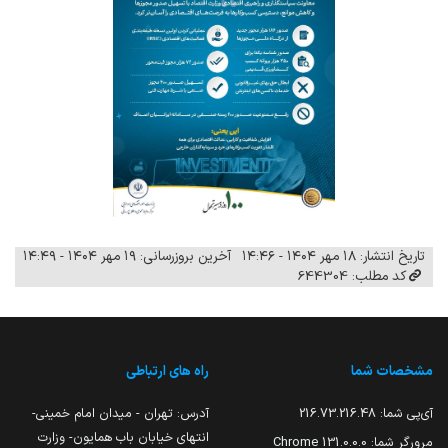
تاریخ انتشار: ۱۸ مهر ۱۴۰۴ - ۱۴:۴۶
آخرین بروزرسانی: ۱۹ مهر ۱۴۰۴ - ۱۴:۴۹
کد مطلب: 644304
مشخصات شما
راه های ارتباطی
آی‌پی شما:
216.73.216.48
آدرس: تهران - میدان امام خمینی-
انتهای خیابان باب همایون- وزارت
مرورگر شما:
131.0.0.0 Chrome