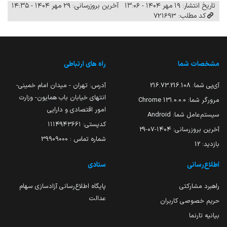
تاریخ انتشار: ۱۹ مهر ۱۴۰۴ - ۱۳:۰۶
آخرین بروزرسانی: ۲۹ مهر ۱۴۰۴ - ۱۴:۳۵
کد مطلب: 721693
مشخصات شما
راه های ارتباطی
آی‌پی شما:
216.73.216.108
آدرس: تهران - میدان امام خمینی-
انتهای خیابان باب همایون- وزارت
مرورگر شما:
131.0.0.0 Chrome
امور اقتصادی و دارایی
سیستم‌عامل شما:
Android
کدپستی: ۱۱۱۴۹۴۳۶۶۱
آخرین بروزرسانی:
۱۴۰۴-۰۷-۲۹
شماره تماس : 39909000
بازدید:
12
اطلاع‌رسانی
ستادی
راهبرد مشارکتی
پایگاه اطلاع‌رسانی آزادسازی سهام
عدالت
حریم خصوصی کاربران
بیانیه تارنما