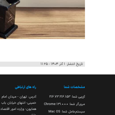
تاریخ انتشار: ۱ آذر ۱۴۰۴ - ۱۱:۲۵
مشخصات شما
راه های ارتباطی
آی‌پی شما:
216.73.216.153
آدرس: تهران - میدان امام
خمینی- انتهای خیابان باب
مرورگر شما:
131.0.0.0 Chrome
همایون- وزارت امور اقتصاد
سیستم‌عامل شما:
Mac OS