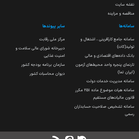
نقشه سایت
مناقصه و مزایده
سامانه‌ها
سایر پیوندها
سامانه جامع کارآفرینی ، اشتغال و
مرکز ملی رقابت
تولید(کات)
دبیرخانه شورای عالی سلامت و
بانک داده‌های اقتصادی و مالی
امنیت غذایی
تارنمای پنجره واحد محیط‌های آزمون
سازمان برنامه بودجه کشور
(ایران تما)
دیوان محاسبات کشور
سامانه مدیریت خدمات دولت
سامانه هیات موضوع ماده 251 مکرر
قانون مالیات‌های مستقیم
سامانه تشخیص صلاحیت حسابداران
رسمی