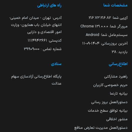
مشخصات شما
راه های ارتباطی
آی‌پی شما:
216.73.216.82
آدرس: تهران - میدان امام خمینی-
انتهای خیابان باب همایون- وزارت
مرورگر شما:
131.0.0.0 Chrome
امور اقتصادی و دارایی
سیستم‌عامل شما:
Android
کدپستی: ۱۱۱۴۹۴۳۶۶۱
آخرین بروزرسانی:
۱۴۰۴-۰۹-۱۱
شماره تماس : 39909000
بازدید:
38
اطلاع‌رسانی
ستادی
راهبرد مشارکتی
پایگاه اطلاع‌رسانی آزادسازی سهام
عدالت
حریم خصوصی کاربران
بیانیه تارنما
دستورالعمل بروز رسانی
بیانیه توافق سطح خدمات
منشور اخلاقی
دستورالعمل مدیریت تعارض منافع