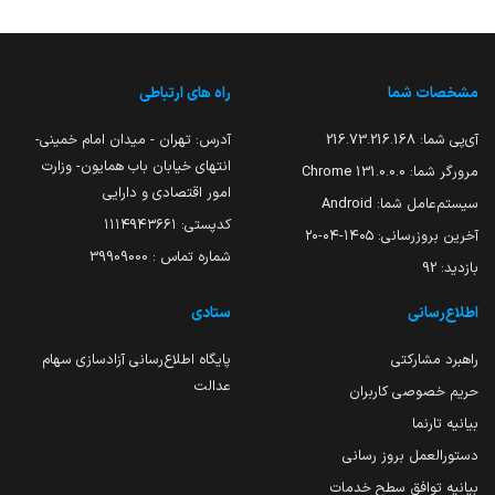
مشخصات شما
راه های ارتباطی
آی‌پی شما:
216.73.216.168
آدرس: تهران - میدان امام خمینی-
انتهای خیابان باب همایون- وزارت
مرورگر شما:
131.0.0.0 Chrome
امور اقتصادی و دارایی
سیستم‌عامل شما:
Android
کدپستی: ۱۱۱۴۹۴۳۶۶۱
آخرین بروزرسانی:
۱۴۰۵-۰۴-۲۰
شماره تماس : 39909000
بازدید:
92
اطلاع‌رسانی
ستادی
راهبرد مشارکتی
پایگاه اطلاع‌رسانی آزادسازی سهام
عدالت
حریم خصوصی کاربران
بیانیه تارنما
دستورالعمل بروز رسانی
بیانیه توافق سطح خدمات