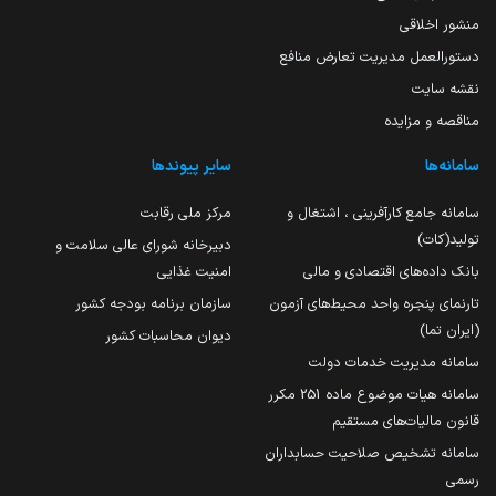
منشور اخلاقی
دستورالعمل مدیریت تعارض منافع
نقشه سایت
مناقصه و مزایده
سامانه‌ها
سایر پیوندها
سامانه جامع کارآفرینی ، اشتغال و
مرکز ملی رقابت
تولید(کات)
دبیرخانه شورای عالی سلامت و
بانک داده‌های اقتصادی و مالی
امنیت غذایی
تارنمای پنجره واحد محیط‌های آزمون
سازمان برنامه بودجه کشور
(ایران تما)
دیوان محاسبات کشور
سامانه مدیریت خدمات دولت
سامانه هیات موضوع ماده 251 مکرر
قانون مالیات‌های مستقیم
سامانه تشخیص صلاحیت حسابداران
رسمی