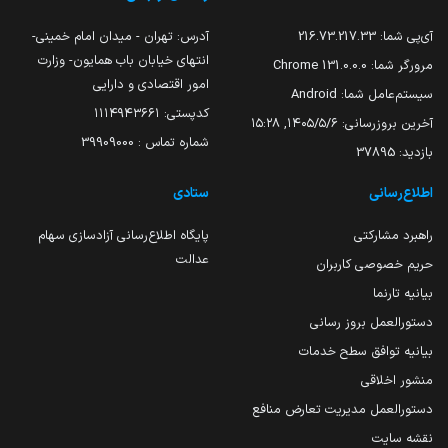
آی‌پی شما:
216.73.217.33
آدرس: تهران - میدان امام خمینی-
انتهای خیابان باب همایون- وزارت
مرورگر شما:
131.0.0.0 Chrome
امور اقتصادی و دارایی
سیستم‌عامل شما:
Android
کدپستی: ۱۱۱۴۹۴۳۶۶۱
آخرین بروزرسانی:
۱۴۰۵/۵/۶, ۱۵:۲۸
شماره تماس : 39909000
بازدید:
37895
اطلاع‌رسانی
ستادی
راهبرد مشارکتی
پایگاه اطلاع‌رسانی آزادسازی سهام
عدالت
حریم خصوصی کاربران
بیانیه تارنما
دستورالعمل بروز رسانی
بیانیه توافق سطح خدمات
منشور اخلاقی
دستورالعمل مدیریت تعارض منافع
نقشه سایت