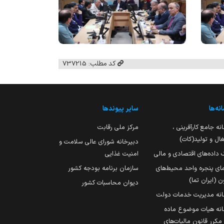
کد مطلب: 737215
نه‌ها
سایر پیوندها
نه جامع کارآفرینی ،
مرکز ملی رقابت
ال و تولید(کات)
دبیرخانه شورای عالی سلامت و
 داده‌های اقتصادی و مالی
امنیت غذایی
مای پنجره واحد محیط‌های
سازمان برنامه بودجه کشور
ن (ایران تما)
دیوان محاسبات کشور
انه مدیریت خدمات دولت
نه هیات موضوع ماده
251 مکرر قانون مالیات‌های