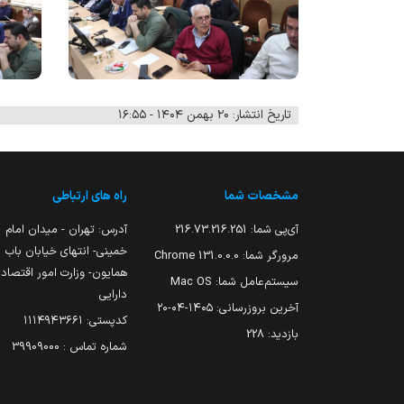
تاریخ انتشار: ۲۰ بهمن ۱۴۰۴ - ۱۶:۵۵
مشخصات شما
راه های ارتباطی
آی‌پی شما:
216.73.216.251
آدرس: تهران - میدان امام
خمینی- انتهای خیابان باب
مرورگر شما:
131.0.0.0 Chrome
همایون- وزارت امور اقتصاد
سیستم‌عامل شما:
Mac OS
دارایی
آخرین بروزرسانی:
۱۴۰۵-۰۴-۲۰
کدپستی: ۱۱۱۴۹۴۳۶۶۱
بازدید:
228
شماره تماس : 39909000