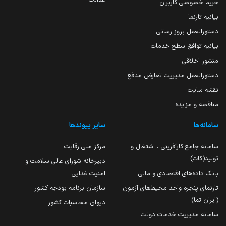
حریم خصوصی کاربران
بیانیه تارنما
دستورالعمل بروز رسانی
بیانیه توافق سطح خدمات
منشور اخلاقی
دستورالعمل مدیریت تعارض منافع
نقشه سایت
مناقصه و مزایده
سامانه‌ها
سایر پیوندها
سامانه جامع کارآفرینی ، اشتغال و
مرکز ملی رقابت
تولید(کات)
دبیرخانه شورای عالی سلامت و
بانک داده‌های اقتصادی و مالی
امنیت غذایی
تارنمای پنجره واحد محیط‌های آزمون
سازمان برنامه بودجه کشور
(ایران تما)
دیوان محاسبات کشور
سامانه مدیریت خدمات دولت