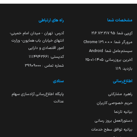
مشخصات شما
راه های ارتباطی
آی‌پی شما:
216.73.217.95
آدرس: تهران - میدان امام خمینی-
انتهای خیابان باب همایون- وزارت
مرورگر شما:
131.0.0.0 Chrome
امور اقتصادی و دارایی
سیستم‌عامل شما:
Android
کدپستی: ۱۱۱۴۹۴۳۶۶۱
آخرین بروزرسانی:
۱۴۰۵-۰۱-۲۵
شماره تماس : 39909000
بازدید:
119
اطلاع‌رسانی
ستادی
راهبرد مشارکتی
پایگاه اطلاع‌رسانی آزادسازی سهام
عدالت
حریم خصوصی کاربران
بیانیه تارنما
دستورالعمل بروز رسانی
بیانیه توافق سطح خدمات