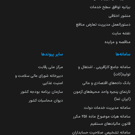
بیانیه توافق سطح خدمات
منشور اخلاقی
دستورالعمل مدیریت تعارض منافع
نقشه سایت
مناقصه و مزایده
سامانه‌ها
سایر پیوندها
سامانه جامع کارآفرینی ، اشتغال و
مرکز ملی رقابت
تولید(کات)
دبیرخانه شورای عالی سلامت و
بانک داده‌های اقتصادی و مالی
امنیت غذایی
تارنمای پنجره واحد محیط‌های آزمون
سازمان برنامه بودجه کشور
(ایران تما)
دیوان محاسبات کشور
سامانه مدیریت خدمات دولت
سامانه هیات موضوع ماده 251 مکرر
قانون مالیات‌های مستقیم
سامانه تشخیص صلاحیت حسابداران