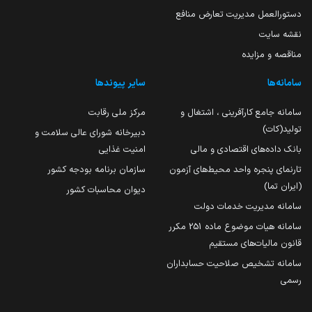
دستورالعمل مدیریت تعارض منافع
نقشه سایت
مناقصه و مزایده
سامانه‌ها
سایر پیوندها
سامانه جامع کارآفرینی ، اشتغال و
مرکز ملی رقابت
تولید(کات)
دبیرخانه شورای عالی سلامت و
بانک داده‌های اقتصادی و مالی
امنیت غذایی
تارنمای پنجره واحد محیط‌های آزمون
سازمان برنامه بودجه کشور
(ایران تما)
دیوان محاسبات کشور
سامانه مدیریت خدمات دولت
سامانه هیات موضوع ماده 251 مکرر
قانون مالیات‌های مستقیم
سامانه تشخیص صلاحیت حسابداران
رسمی