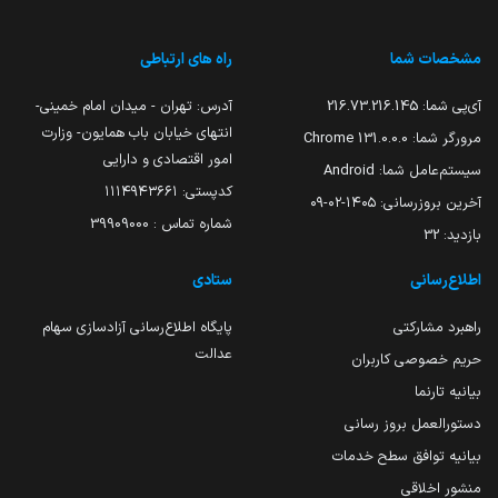
مشخصات شما
راه های ارتباطی
آی‌پی شما:
216.73.216.145
آدرس: تهران - میدان امام خمینی-
انتهای خیابان باب همایون- وزارت
مرورگر شما:
131.0.0.0 Chrome
امور اقتصادی و دارایی
سیستم‌عامل شما:
Android
کدپستی: ۱۱۱۴۹۴۳۶۶۱
آخرین بروزرسانی:
۱۴۰۵-۰۲-۰۹
شماره تماس : 39909000
بازدید:
32
اطلاع‌رسانی
ستادی
راهبرد مشارکتی
پایگاه اطلاع‌رسانی آزادسازی سهام
عدالت
حریم خصوصی کاربران
بیانیه تارنما
دستورالعمل بروز رسانی
بیانیه توافق سطح خدمات
منشور اخلاقی