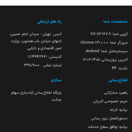
مشخصات شما
راه های ارتباطی
آی‌پی شما:
216.73.217.9
آدرس: تهران - میدان امام خمینی-
انتهای خیابان باب همایون- وزارت
مرورگر شما:
131.0.0.0 Chrome
امور اقتصادی و دارایی
سیستم‌عامل شما:
Android
کدپستی: ۱۱۱۴۹۴۳۶۶۱
آخرین بروزرسانی:
۱۴۰۵-۰۲-۱۲
شماره تماس : 39909000
بازدید:
44
اطلاع‌رسانی
ستادی
راهبرد مشارکتی
پایگاه اطلاع‌رسانی آزادسازی سهام
عدالت
حریم خصوصی کاربران
بیانیه تارنما
دستورالعمل بروز رسانی
بیانیه توافق سطح خدمات