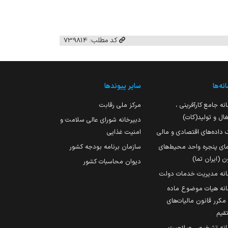
کد مطلب: 739814
نه‌ها
سایر پیوندها
نه جامع کارآفرینی ،
مرکز ملی رقابت
ال و تولید(کات)
دبیرخانه شورای عالی سلامت و
 داده‌های اقتصادی و مالی
امنیت غذایی
مای پنجره واحد محیط‌های
سازمان برنامه بودجه کشور
ن (ایران تما)
دیوان محاسبات کشور
انه مدیریت خدمات دولت
نه هیات موضوع ماده
251 مکرر قانون مالیات‌های
قیم
انه تشخیص صلاحیت