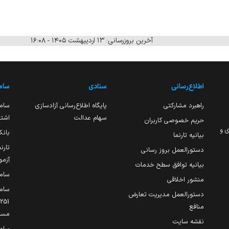
آخرین بروزرسانی: ۱۳ اردیبهشت ۱۴۰۵ - ۱۶:۰۸
اطلاع‌رسانی
ستادی
ساما
راهبرد مشارکتی
پایگاه اطلاع‌رسانی آزادسازی
ساما
سهام عدالت
اشتغ
حریم خصوصی کاربران
ی و
بانک
بیانیه تارنما
تارن
دستورالعمل بروز رسانی
آزمو
بیانیه توافق سطح خدمات
سام
منشور اخلاقی
ساما
دستورالعمل مدیریت تعارض
منافع
مست
نقشه سایت
سام