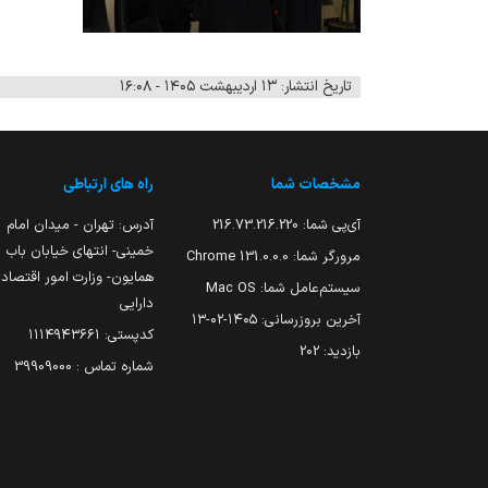
تاریخ انتشار: ۱۳ اردیبهشت ۱۴۰۵ - ۱۶:۰۸
مشخصات شما
راه های ارتباطی
آی‌پی شما:
216.73.216.220
آدرس: تهران - میدان امام
خمینی- انتهای خیابان باب
مرورگر شما:
131.0.0.0 Chrome
همایون- وزارت امور اقتصاد
سیستم‌عامل شما:
Mac OS
دارایی
آخرین بروزرسانی:
۱۴۰۵-۰۲-۱۳
کدپستی: ۱۱۱۴۹۴۳۶۶۱
بازدید:
202
شماره تماس : 39909000