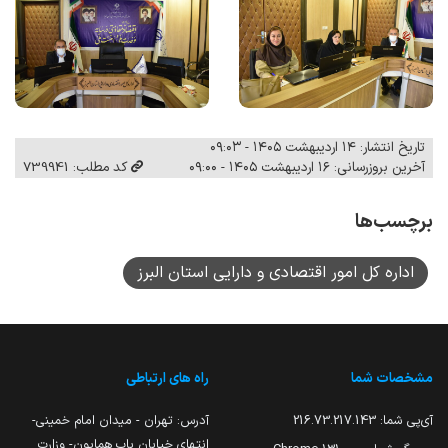
تاریخ انتشار: ۱۴ اردیبهشت ۱۴۰۵ - ۰۹:۰۳
آخرین بروزرسانی: ۱۶ اردیبهشت ۱۴۰۵ - ۰۹:۰۰
کد مطلب: 739941
برچسب‌ها
اداره کل امور اقتصادی و دارایی استان البرز
مشخصات شما
راه های ارتباطی
آی‌پی شما:
216.73.217.143
آدرس: تهران - میدان امام خمینی-
انتهای خیابان باب همایون- وزارت